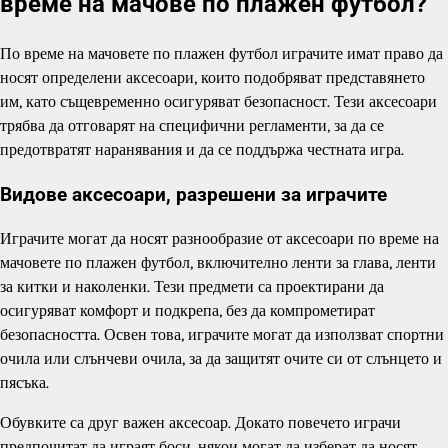
време на мачове по плажен футбол?
По време на мачовете по плажен футбол играчите имат право да
носят определени аксесоари, които подобряват представянето
им, като същевременно осигуряват безопасност. Тези аксесоари
трябва да отговарят на специфични регламенти, за да се
предотвратят наранявания и да се поддържа честната игра.
Видове аксесоари, разрешени за играчите
Играчите могат да носят разнообразие от аксесоари по време на
мачовете по плажен футбол, включително ленти за глава, ленти
за китки и наколенки. Тези предмети са проектирани да
осигуряват комфорт и подкрепа, без да компрометират
безопасността. Освен това, играчите могат да използват спортни
очила или слънчеви очила, за да защитят очите си от слънцето и
пясъка.
Обувките са друг важен аксесоар. Докато повечето играчи
предпочитат да играят боси, някои могат да изберат да носят