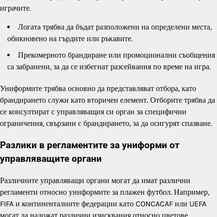
играчите.
Логата трябва да бъдат разположени на определени места,
обикновено на гърдите или ръкавите.
Прекомерното брандиране или промоционални съобщения
са забранени, за да се избегнат разсейвания по време на игра.
Униформите трябва основно да представляват отбора, като
брандирането служи като вторичен елемент. Отборите трябва да
се консултират с управляващия си орган за специфични
ограничения, свързани с брандирането, за да осигурят спазване.
Разлики в регламентите за униформи от
управляващите органи
Различните управляващи органи могат да имат различни
регламенти относно униформите за плажен футбол. Например,
FIFA и континенталните федерации като CONCACAF или UEFA
могат да наложат различни изисквания относно цветове,