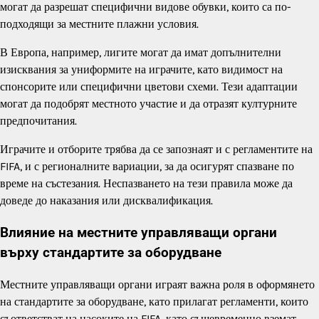
могат да разрешат специфични видове обувки, които са по-
подходящи за местните плажни условия.
В Европа, например, лигите могат да имат допълнителни
изисквания за униформите на играчите, като видимост на
спонсорите или специфични цветови схеми. Тези адаптации
могат да подобрят местното участие и да отразят културните
предпочитания.
Играчите и отборите трябва да се запознаят и с регламентите на
FIFA, и с регионалните вариации, за да осигурят спазване по
време на състезания. Неспазването на тези правила може да
доведе до наказания или дисквалификация.
Влияние на местните управляващи органи
върху стандартите за оборудване
Местните управляващи органи играят важна роля в оформянето
на стандартите за оборудване, като прилагат регламенти, които
съответстват на насоките на FIFA, като същевременно вземат