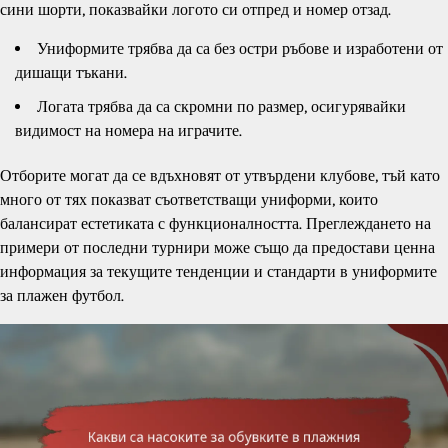
сини шорти, показвайки логото си отпред и номер отзад.
Униформите трябва да са без остри ръбове и изработени от
дишащи тъкани.
Логата трябва да са скромни по размер, осигурявайки
видимост на номера на играчите.
Отборите могат да се вдъхновят от утвърдени клубове, тъй като
много от тях показват съответстващи униформи, които
балансират естетиката с функционалността. Преглеждането на
примери от последни турнири може също да предостави ценна
информация за текущите тенденции и стандарти в униформите
за плажен футбол.