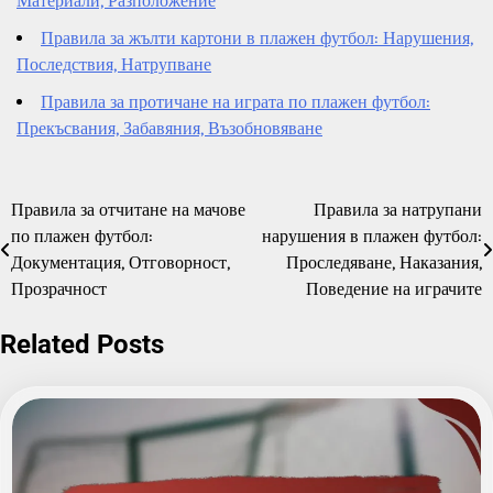
Материали, Разположение
Правила за жълти картони в плажен футбол: Нарушения,
Последствия, Натрупване
Правила за протичане на играта по плажен футбол:
Прекъсвания, Забавяния, Възобновяване
Правила за отчитане на мачове
Правила за натрупани
Post
по плажен футбол:
нарушения в плажен футбол:
navigation
Документация, Отговорност,
Проследяване, Наказания,
Прозрачност
Поведение на играчите
Related Posts