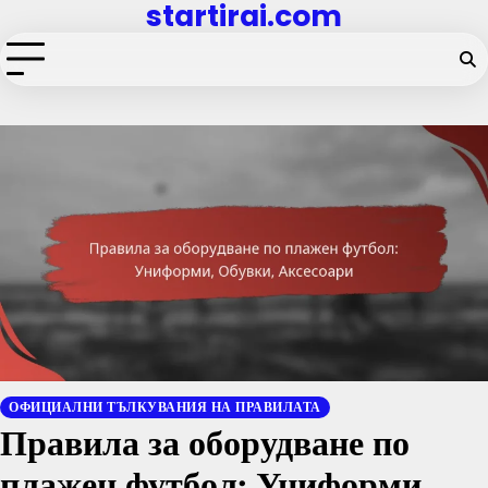
startirai.com
Skip
to
content
ОФИЦИАЛНИ ТЪЛКУВАНИЯ НА ПРАВИЛАТА
Правила за оборудване по
плажен футбол: Униформи,