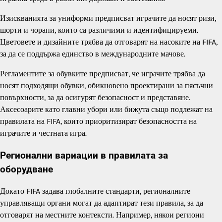
Изискванията за униформи предписват играчите да носят ризи,
шорти и чорапи, които са различими и идентифицируеми.
Цветовете и дизайните трябва да отговарят на насоките на FIFA,
за да се поддържа единство в международните мачове.
Регламентите за обувките предписват, че играчите трябва да
носят подходящи обувки, обикновено проектирани за пясъчни
повърхности, за да осигурят безопасност и представяне.
Аксесоарите като главни убори или бижута също подлежат на
правилата на FIFA, които приоритизират безопасността на
играчите и честната игра.
Регионални вариации в правилата за
оборудване
Докато FIFA задава глобалните стандарти, регионалните
управляващи органи могат да адаптират тези правила, за да
отговарят на местните контексти. Например, някои региони