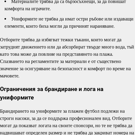
Материалите трябва да са бързосъхнещи, за да повишат
комфорта на играчите.
Униформите не трябва да имат остри ръбове или издаващи
елементи, които биха могли да причинят нараняване.
Отборите трябва да избягват тежки тъкани, които могат да
затруднят движението или да абсорбират твърде много вода, тъй
като това може да повлияе на представянето на плажа.
Спазването на регламентите за материали е от съществено
значение за осигуряване на безопасност и комфорт по време на
мачовете.
Ограничения за брандиране и лога на
униформите
Брандирането на униформите за плажен футбол подлежи на
строги насоки, за да се поддържа професионален вид. Отборите
могат да показват логата на своите спонсори, но те не трябва да
надвишават определен размер и не трябва да закриват номера на