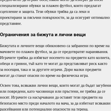
специализирани обувки за плажен футбол, които предлагат
сцепление и защита. Тези обувки трябва да са леки и
проектирани за пясъчни повърхности, за да осигурят оптимално
представяне.
Ограничения за бижута и лични вещи
Бижутата и личните вещи обикновено са забранени по време на
мачовете по плажен футбол, за да се предотвратят наранявания.
Играчите трябва да избягват носенето на предмети като колиета,
обеци и гривни, тъй като те могат да представляват риск както
за носещия, така и за другите играчи. Дори малки предмети
могат да станат опасни по време на физическа игра.
Освен това, всякакви лични вещи, които могат да бъдат загубени
или повредени, като часовници или пръстени, не трябва да се
носят. Играчите са насърчавани да оставят тези предмети на
безопасно място преди началото на мача, за да избегнат всякакви
разсейвания или потенциални опасности на терена.