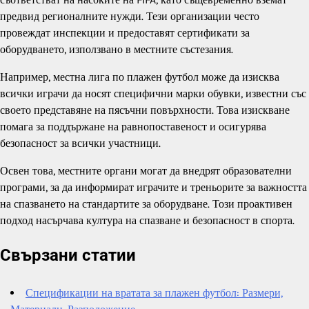
предвид регионалните нужди. Тези организации често
провеждат инспекции и предоставят сертификати за
оборудването, използвано в местните състезания.
Например, местна лига по плажен футбол може да изисква
всички играчи да носят специфични марки обувки, известни със
своето представяне на пясъчни повърхности. Това изискване
помага за поддържане на равнопоставеност и осигурява
безопасност за всички участници.
Освен това, местните органи могат да внедрят образователни
програми, за да информират играчите и треньорите за важността
на спазването на стандартите за оборудване. Този проактивен
подход насърчава култура на спазване и безопасност в спорта.
Свързани статии
Спецификации на вратата за плажен футбол: Размери,