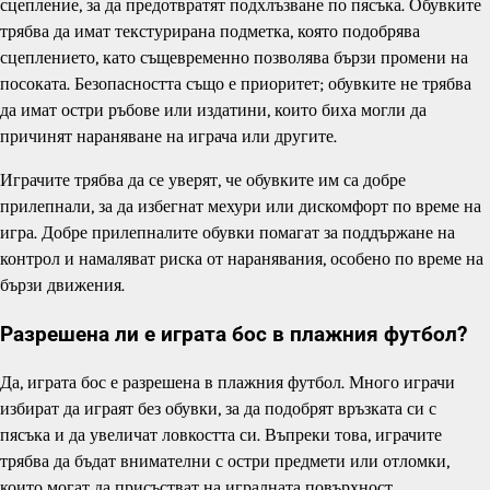
сцепление, за да предотвратят подхлъзване по пясъка. Обувките
трябва да имат текстурирана подметка, която подобрява
сцеплението, като същевременно позволява бързи промени на
посоката. Безопасността също е приоритет; обувките не трябва
да имат остри ръбове или издатини, които биха могли да
причинят нараняване на играча или другите.
Играчите трябва да се уверят, че обувките им са добре
прилепнали, за да избегнат мехури или дискомфорт по време на
игра. Добре прилепналите обувки помагат за поддържане на
контрол и намаляват риска от наранявания, особено по време на
бързи движения.
Разрешена ли е играта бос в плажния футбол?
Да, играта бос е разрешена в плажния футбол. Много играчи
избират да играят без обувки, за да подобрят връзката си с
пясъка и да увеличат ловкостта си. Въпреки това, играчите
трябва да бъдат внимателни с остри предмети или отломки,
които могат да присъстват на игралната повърхност.