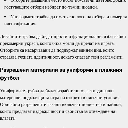
Отборите домакини често носят по-светли цветове, докато
гостуващите отбори избират по-тъмни нюанси.
Униформите трябва да имат ясно лого на отбора и номер за
идентификация.
Дизайните трябва да бъдат прости и функционални, избягвайки
прекомерни украси, които биха могли да пречат на играта.
Отборите са насърчавани да поддържат единен вид, който
отразява тяхната идентичност, докато спазват тези регламенти.
Разрешени материали за униформи в плажния
футбол
Униформите трябва да бъдат изработени от леки, дишащи
материали, подходящи за игра на открито в пясъчни условия.
Обичайно разрешените тъкани включват полиестер и найлон,
които предлагат издръжливост и свойства за отвеждане на
влагата.